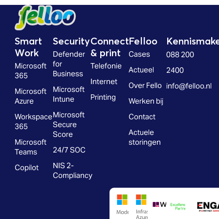
Smart
Security
Connect
Felloo
Kennismak
Work
& print
Defender
Cases
088 200
for
Microsoft
Telefonie
Actueel
2400
Business
365
Internet
Over Fello
info@felloo.nl
Microsoft
Microsoft
Printing
Intune
Azure
Werken bij
Microsoft
Workspace
Contact
Secure
365
Actuele
Score
Microsoft
storingen
24/7 SOC
Teams
NIS 2-
Copilot
Compliancy