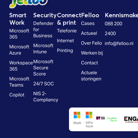
Smart
Security
Connect
Felloo
Kennismak
Work
& print
Defender
Cases
088 200
for
Microsoft
Telefonie
Actueel
2400
Business
365
Internet
Over Fello
info@felloo.nl
Microsoft
Microsoft
Printing
Intune
Azure
Werken bij
Microsoft
Workspace
Contact
Secure
365
Actuele
Score
Microsoft
storingen
24/7 SOC
Teams
NIS 2-
Copilot
Compliancy