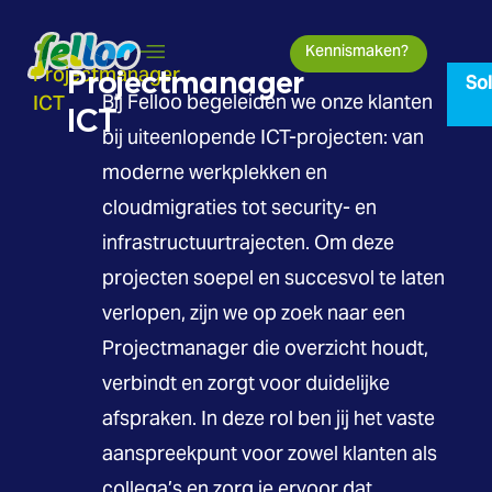
Kennismaken?
Projectmanager
Projectmanager
Sol
ICT
Bij Felloo begeleiden we onze klanten
ICT
bij uiteenlopende ICT-projecten: van
moderne werkplekken en
cloudmigraties tot security- en
infrastructuurtrajecten. Om deze
projecten soepel en succesvol te laten
verlopen, zijn we op zoek naar een
Projectmanager die overzicht houdt,
verbindt en zorgt voor duidelijke
afspraken. In deze rol ben jij het vaste
aanspreekpunt voor zowel klanten als
collega’s en zorg je ervoor dat