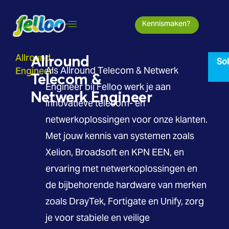
Kennismaken?
Allround
Allround
Sol
Engineer
Als Allround Telecom & Netwerk
Telecom &
Engineer bij Felloo werk je aan
Netwerk Engineer
innovatieve telecom- en
netwerkoplossingen voor onze klanten.
Met jouw kennis van systemen zoals
Xelion, Broadsoft en KPN EEN, en
ervaring met netwerkoplossingen en
de bijbehorende hardware van merken
zoals DrayTek, Fortigate en Unify, zorg
je voor stabiele en veilige