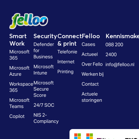
Smart
Security
Connect
Felloo
Kennismak
Work
& print
Defender
Cases
088 200
for
Microsoft
Telefonie
Actueel
2400
Business
365
Internet
Over Fello
info@felloo.nl
Microsoft
Microsoft
Printing
Intune
Azure
Werken bij
Microsoft
Workspace
Contact
Secure
365
Actuele
Score
Microsoft
storingen
24/7 SOC
Teams
NIS 2-
Copilot
Compliancy